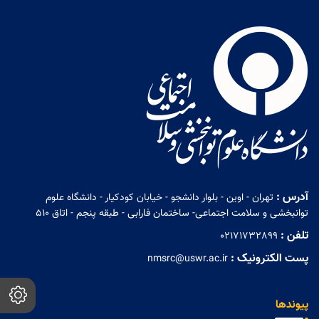
آدرس :
تهران - اوین - بلوار دانشجو - خیابان کودکیار - دانشگاه علوم
توانبخشی و سلامت اجتماعی- ساختمان فارابی - طبقه پنجم - اتاق 510
تلفن :
02171732899
پست الکترونیک :
nmsrc@uswr.ac.ir
پیوندها