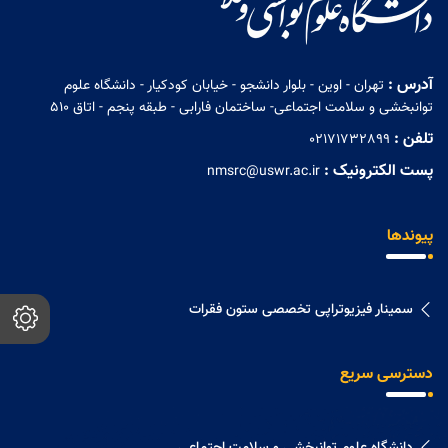
آدرس :
تهران - اوین - بلوار دانشجو - خیابان کودکیار - دانشگاه علوم
توانبخشی و سلامت اجتماعی- ساختمان فارابی - طبقه پنجم - اتاق 510
تلفن :
02171732899
پست الکترونیک :
nmsrc@uswr.ac.ir
پیوندها
سمینار فیزیوتراپی تخصصی ستون فقرات
دسترسی سریع