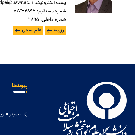
پست الکترونیک:
pei@uswr.ac.ir
شماره مستقیم:
71732895
شماره داخلی:
2895
رزومه
علم سنجی
پیوندها
سمینار فیز